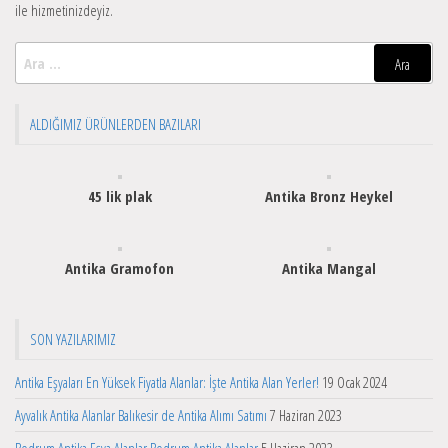
ile hizmetinizdeyiz.
Arama:
ALDIĞIMIZ ÜRÜNLERDEN BAZILARI
45 lik plak
Antika Bronz Heykel
Antika Gramofon
Antika Mangal
SON YAZILARIMIZ
Antika Eşyaları En Yüksek Fiyatla Alanlar: İşte Antika Alan Yerler!
19 Ocak 2024
Ayvalık Antika Alanlar Balıkesir de Antika Alımı Satımı
7 Haziran 2023
Bodrum Antika Eşya Alanlar Bodrum Antika Alanlar
5 Haziran 2023