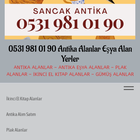
İçeriğe
atla
0531 981 01 90 Antika Alanlar Eşya Alan
Yerler
ANTIKA ALANLAR – ANTIKA EŞYA ALANLAR – PLAK
ALANLAR – İKINCI EL KITAP ALANLAR – GÜMÜŞ ALANLAR
Menü
İkinci El Kitap Alanlar
Antika Alım Satım
Plak Alanlar