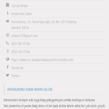
Sancak Antika
Antika Alım Satım
Fenerbahçe, Dr. Faruk Ayanoğlu Cd. No: 20/1,Kadıköy
İstanbul 34724
antikaci77@gmail.com
0531 981 01 90
0532 335 75 06
https://www.xn--kadkyantikaalanyerler-kec96k.com/
Facebook
Twitter
ANTIKALARINIZ ALINIR ARAYIN GELSIN
Adresinden komple eski eşya,kitap,plak,gümüşler,antika mobilya,el dokuma
halı,osmanlıca el yazma kitap,ikinci el kol saati,dolma kalem daha bir çok ürün çeşidi