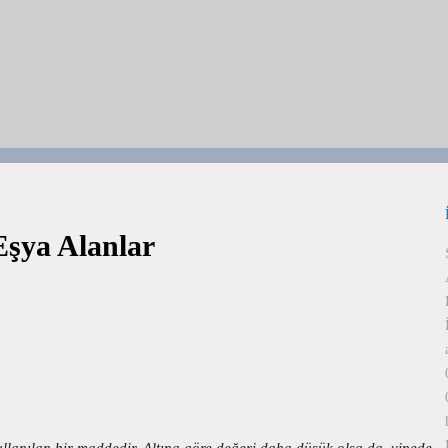
Eşya Alanlar
llanılan bir maddedir. Altına göre değeri daha düşük olsa da, yinede…