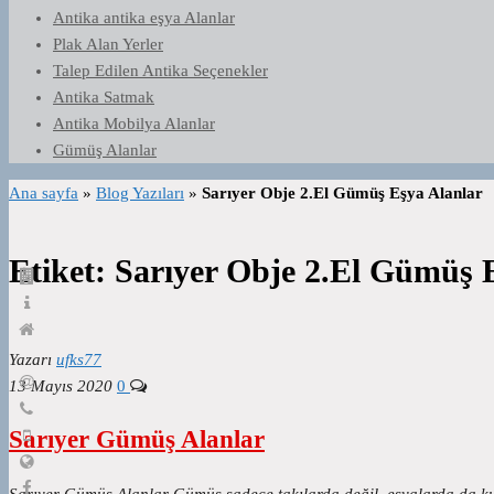
Antika antika eşya Alanlar
Plak Alan Yerler
Talep Edilen Antika Seçenekler
Antika Satmak
Antika Mobilya Alanlar
Gümüş Alanlar
Ana sayfa
»
Blog Yazıları
»
Sarıyer Obje 2.El Gümüş Eşya Alanlar
Etiket:
Sarıyer Obje 2.El Gümüş 
Yazarı
ufks77
13 Mayıs 2020
0
Sarıyer Gümüş Alanlar
Sarıyer Gümüş Alanlar Gümüş sadece takılarda değil, eşyalarda da ku