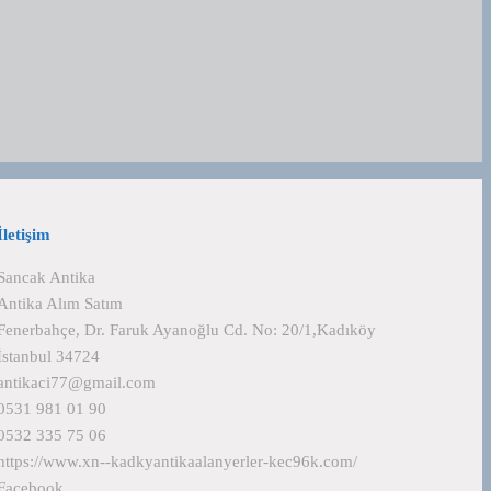
İletişim
Sancak Antika
Antika Alım Satım
Fenerbahçe, Dr. Faruk Ayanoğlu Cd. No: 20/1,Kadıköy
İstanbul 34724
antikaci77@gmail.com
0531 981 01 90
0532 335 75 06
https://www.xn--kadkyantikaalanyerler-kec96k.com/
Facebook