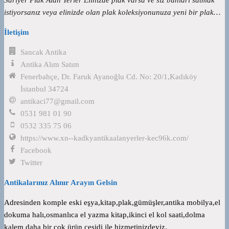
istiyorsanız veya elinizde olan plak koleksiyonunuza yeni bir plak…
İletişim
Sancak Antika
Antika Alım Satım
Fenerbahçe, Dr. Faruk Ayanoğlu Cd. No: 20/1,Kadıköy
İstanbul 34724
antikaci77@gmail.com
0531 981 01 90
0532 335 75 06
https://www.xn--kadkyantikaalanyerler-kec96k.com/
Facebook
Twitter
Antikalarınız Alınır Arayın Gelsin
Adresinden komple eski eşya,kitap,plak,gümüşler,antika mobilya,el
dokuma halı,osmanlıca el yazma kitap,ikinci el kol saati,dolma
kalem daha bir çok ürün çeşidi ile hizmetinizdeyiz.