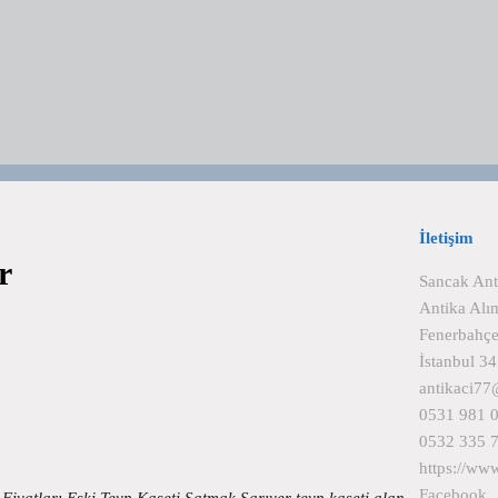
İletişim
r
Sancak Ant
Antika Alı
Fenerbahçe
İstanbul 3
antikaci7
0531 981 
0532 335 
https://ww
Facebook
 Fiyatları Eski Teyp Kaseti Satmak Sarıyer teyp kaseti alan…