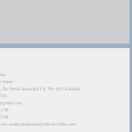
ika
m Satım
, Dr. Faruk Ayanoğlu Cd. No: 20/1,Kadıköy
4724
7@gmail.com
01 90
75 06
w.xn--kadkyantikaalanyerler-kec96k.com/