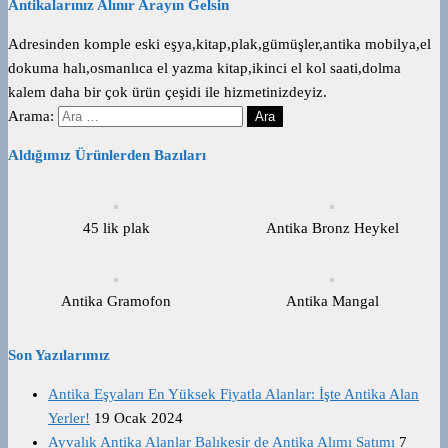
Antikalarınız Alınır Arayın Gelsin
Adresinden komple eski eşya,kitap,plak,gümüşler,antika mobilya,el
dokuma halı,osmanlıca el yazma kitap,ikinci el kol saati,dolma
kalem daha bir çok ürün çeşidi ile hizmetinizdeyiz.
Arama:
Aldığımız Ürünlerden Bazıları
45 lik plak
Antika Bronz Heykel
Antika Gramofon
Antika Mangal
Son Yazılarımız
Antika Eşyaları En Yüksek Fiyatla Alanlar: İşte Antika Alan
Yerler!
19 Ocak 2024
Ayvalık Antika Alanlar Balıkesir de Antika Alımı Satımı
7