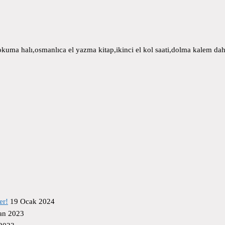
uma halı,osmanlıca el yazma kitap,ikinci el kol saati,dolma kalem daha
er!
19 Ocak 2024
an 2023