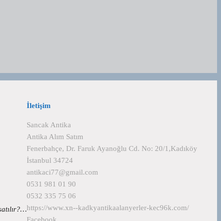
İletişim
Sancak Antika
Antika Alım Satım
Fenerbahçe, Dr. Faruk Ayanoğlu Cd. No: 20/1,Kadıköy
İstanbul 34724
antikaci77@gmail.com
0531 981 01 90
0532 335 75 06
https://www.xn--kadkyantikaalanyerler-kec96k.com/
satılır?…
Facebook