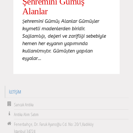
Şehremini Gümüş
Alanlar
Şehremini Gümüş Alanlar Gümüşler
kıymetli madenlerden biridir.
Sağlamlığı, değeri ve zarifliği sebebiyle
hemen her eşyanın yapımında
kullanılmıştır. Gümüşten yapılan
eşyalar…
İLETIŞIM
Sancak Antika
Antika Alım Satım
Fenerbahçe, Dr. Faruk Ayanoğlu Cd. No: 20/1,Kadıköy
İstanbul 34724