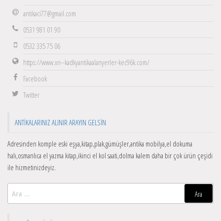
antikaci77@gmail.com
0531 981 01 90
0532 335 75 06
https://www.xn--kadkyantikaalanyerler-kec96k.com/
Facebook
Twitter
ANTIKALARINIZ ALINIR ARAYIN GELSIN
Adresinden komple eski eşya,kitap,plak,gümüşler,antika mobilya,el dokuma
halı,osmanlıca el yazma kitap,ikinci el kol saati,dolma kalem daha bir çok ürün çeşidi
ile hizmetinizdeyiz.
Arama: