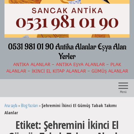
İçeriğe
atla
0531 981 01 90 Antika Alanlar Eşya Alan
Yerler
ANTIKA ALANLAR – ANTIKA EŞYA ALANLAR – PLAK
ALANLAR – İKINCI EL KITAP ALANLAR – GÜMÜŞ ALANLAR
Menü
Ana sayfa
»
Blog Yazıları
»
Şehremini İkinci El Gümüş Tabak Takımı
Alanlar
Etiket:
Şehremini İkinci El