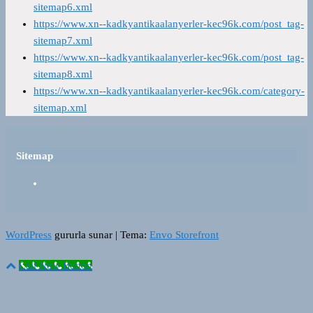
sitemap6.xml
https://www.xn--kadkyantikaalanyerler-kec96k.com/post_tag-
sitemap7.xml
https://www.xn--kadkyantikaalanyerler-kec96k.com/post_tag-
sitemap8.xml
https://www.xn--kadkyantikaalanyerler-kec96k.com/category-
sitemap.xml
Sitemap
WordPress
gururla sunar
|
Tema:
Envo Storefront
Call Now Button