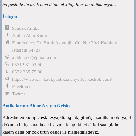
bölgesinde de artık hem ikinci el kitap hem de antika eşya…
İletişim
Sancak Antika
Antika Alım Satım
Fenerbahçe, Dr. Faruk Ayanoğlu Cd. No: 20/1,Kadıköy
İstanbul 34724
antikaci77@gmail.com
0531 981 01 90
0532 335 75 06
https://www.xn--kadkyantikaalanyerler-kec96k.com/
Facebook
Twitter
Antikalarınız Alınır Arayın Gelsin
Adresinden komple eski eşya,kitap,plak,gümüşler,antika mobilya,el
dokuma halı,osmanlıca el yazma kitap,ikinci el kol saati,dolma
kalem daha bir çok ürün çeşidi ile hizmetinizdeyiz.