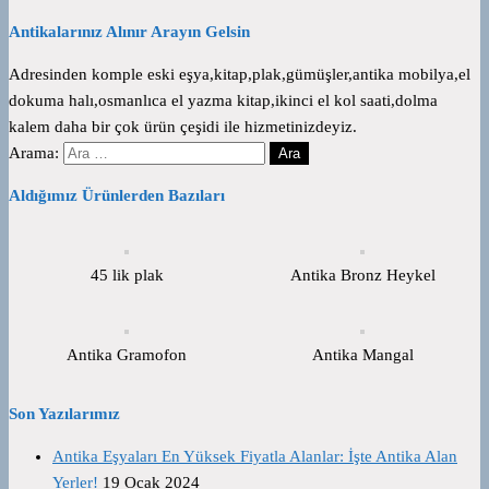
Antikalarınız Alınır Arayın Gelsin
Adresinden komple eski eşya,kitap,plak,gümüşler,antika mobilya,el
dokuma halı,osmanlıca el yazma kitap,ikinci el kol saati,dolma
kalem daha bir çok ürün çeşidi ile hizmetinizdeyiz.
Arama:
Aldığımız Ürünlerden Bazıları
45 lik plak
Antika Bronz Heykel
Antika Gramofon
Antika Mangal
Son Yazılarımız
Antika Eşyaları En Yüksek Fiyatla Alanlar: İşte Antika Alan
Yerler!
19 Ocak 2024