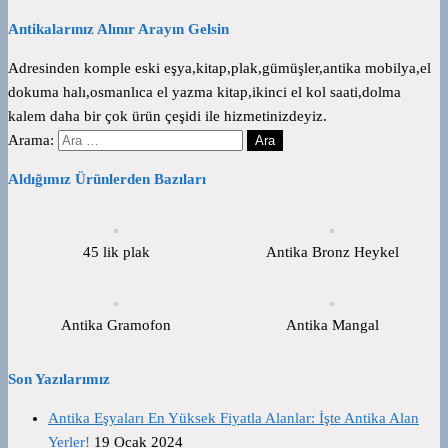
Antikalarınız Alınır Arayın Gelsin
Adresinden komple eski eşya,kitap,plak,gümüşler,antika mobilya,el
dokuma halı,osmanlıca el yazma kitap,ikinci el kol saati,dolma
kalem daha bir çok ürün çeşidi ile hizmetinizdeyiz.
Arama:
Aldığımız Ürünlerden Bazıları
45 lik plak
Antika Bronz Heykel
Antika Gramofon
Antika Mangal
Son Yazılarımız
Antika Eşyaları En Yüksek Fiyatla Alanlar: İşte Antika Alan
Yerler!
19 Ocak 2024