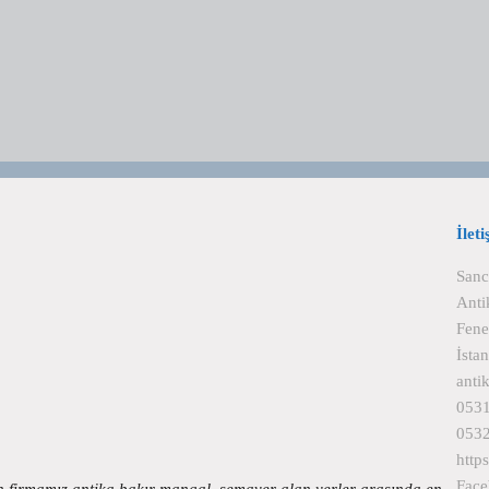
İlet
Sanc
Anti
Fene
İsta
anti
0531
0532
http
Fac
n firmamız antika bakır mangal, semaver alan yerler arasında en…