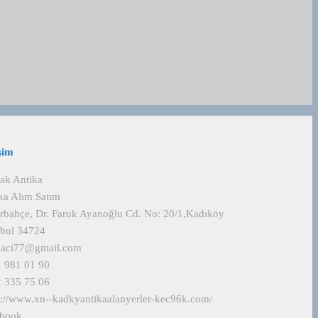
işim
ak Antika
ka Alım Satım
rbahçe, Dr. Faruk Ayanoğlu Cd. No: 20/1,Kadıköy
nbul 34724
kaci77@gmail.com
 981 01 90
 335 75 06
s://www.xn--kadkyantikaalanyerler-kec96k.com/
ebook