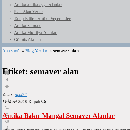
Antika antika eşya Alanlar
Plak Alan Yerler
Talep Edilen Antika Seçenekler
Antika Satmak
Antika Mobilya Alanlar
Gümüş Alanlar
Ana sayfa
»
Blog Yazıları
»
semaver alan
Etiket:
semaver alan
Yazarı
ufks77
11 Mart 2019
Kapalı
Antika Bakır Mangal Semaver Alanlar
Antika Bakır Mangal Semaver Alanlar Çok uzun yıllar antika işi yapa