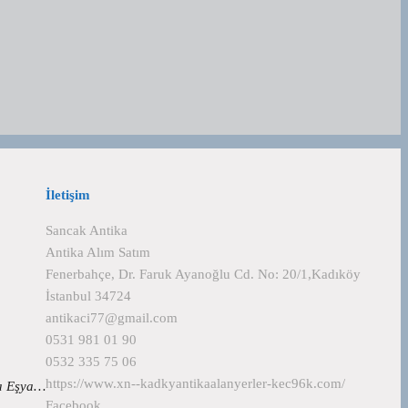
İletişim
Sancak Antika
Antika Alım Satım
Fenerbahçe, Dr. Faruk Ayanoğlu Cd. No: 20/1,Kadıköy
İstanbul 34724
antikaci77@gmail.com
0531 981 01 90
0532 335 75 06
https://www.xn--kadkyantikaalanyerler-kec96k.com/
ka Eşya…
Facebook