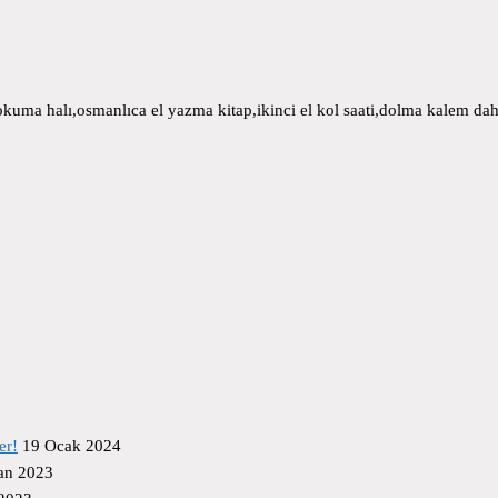
uma halı,osmanlıca el yazma kitap,ikinci el kol saati,dolma kalem daha
er!
19 Ocak 2024
an 2023