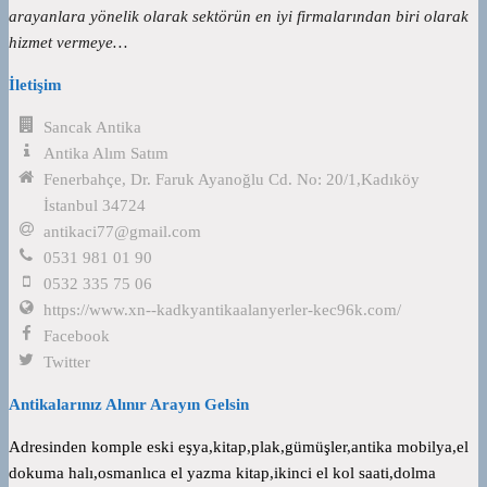
arayanlara yönelik olarak sektörün en iyi firmalarından biri olarak
hizmet vermeye…
İletişim
Sancak Antika
Antika Alım Satım
Fenerbahçe, Dr. Faruk Ayanoğlu Cd. No: 20/1,Kadıköy
İstanbul 34724
antikaci77@gmail.com
0531 981 01 90
0532 335 75 06
https://www.xn--kadkyantikaalanyerler-kec96k.com/
Facebook
Twitter
Antikalarınız Alınır Arayın Gelsin
Adresinden komple eski eşya,kitap,plak,gümüşler,antika mobilya,el
dokuma halı,osmanlıca el yazma kitap,ikinci el kol saati,dolma