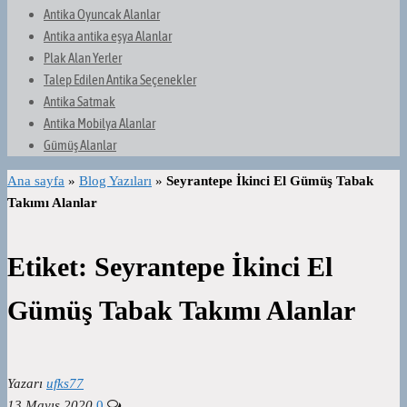
Antika Oyuncak Alanlar
Antika antika eşya Alanlar
Plak Alan Yerler
Talep Edilen Antika Seçenekler
Antika Satmak
Antika Mobilya Alanlar
Gümüş Alanlar
Ana sayfa
»
Blog Yazıları
»
Seyrantepe İkinci El Gümüş Tabak
Takımı Alanlar
Etiket:
Seyrantepe İkinci El
Gümüş Tabak Takımı Alanlar
Yazarı
ufks77
13 Mayıs 2020
0