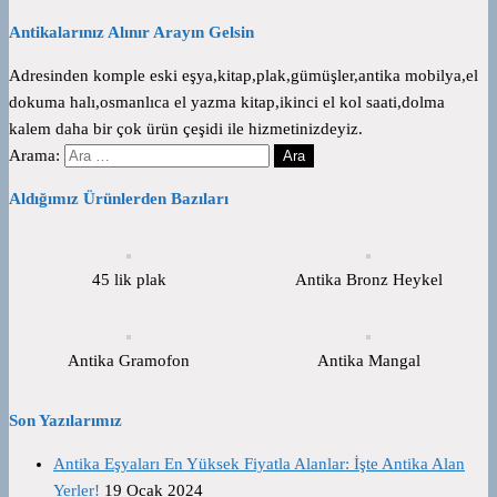
Antikalarınız Alınır Arayın Gelsin
Adresinden komple eski eşya,kitap,plak,gümüşler,antika mobilya,el
dokuma halı,osmanlıca el yazma kitap,ikinci el kol saati,dolma
kalem daha bir çok ürün çeşidi ile hizmetinizdeyiz.
Arama:
Aldığımız Ürünlerden Bazıları
45 lik plak
Antika Bronz Heykel
Antika Gramofon
Antika Mangal
Son Yazılarımız
Antika Eşyaları En Yüksek Fiyatla Alanlar: İşte Antika Alan
Yerler!
19 Ocak 2024