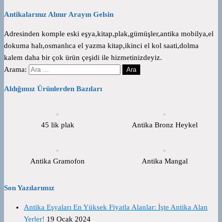
Antikalarınız Alınır Arayın Gelsin
Adresinden komple eski eşya,kitap,plak,gümüşler,antika mobilya,el
dokuma halı,osmanlıca el yazma kitap,ikinci el kol saati,dolma
kalem daha bir çok ürün çeşidi ile hizmetinizdeyiz.
Arama:
Aldığımız Ürünlerden Bazıları
45 lik plak
Antika Bronz Heykel
Antika Gramofon
Antika Mangal
Son Yazılarımız
Antika Eşyaları En Yüksek Fiyatla Alanlar: İşte Antika Alan
Yerler!
19 Ocak 2024