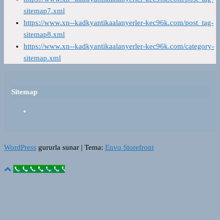
sitemap7.xml
https://www.xn--kadkyantikaalanyerler-kec96k.com/post_tag-
sitemap8.xml
https://www.xn--kadkyantikaalanyerler-kec96k.com/category-
sitemap.xml
Sitemap
WordPress
gururla sunar
|
Tema:
Envo Storefront
Call Now Button