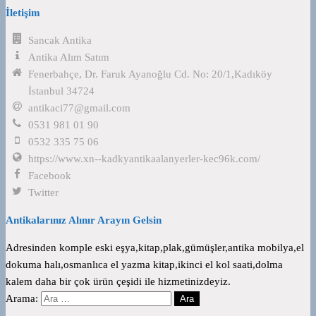
İletişim
Sancak Antika
Antika Alım Satım
Fenerbahçe, Dr. Faruk Ayanoğlu Cd. No: 20/1,Kadıköy
İstanbul 34724
antikaci77@gmail.com
0531 981 01 90
0532 335 75 06
https://www.xn--kadkyantikaalanyerler-kec96k.com/
Facebook
Twitter
Antikalarınız Alınır Arayın Gelsin
Adresinden komple eski eşya,kitap,plak,gümüşler,antika mobilya,el
dokuma halı,osmanlıca el yazma kitap,ikinci el kol saati,dolma
kalem daha bir çok ürün çeşidi ile hizmetinizdeyiz.
Arama: