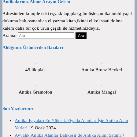
Antikalarınız Alınır Arayın Gelsin
Adresinden komple eski eşya,kitap,plak,gümüşler,antika mobilya,el
dokuma halı,osmanlıca el yazma kitap,ikinci el kol saati,dolma
kalem daha bir çok ürün çeşidi ile hizmetinizdeyiz.
Arama:
Aldığımız Ürünlerden Bazıları
45 lik plak
Antika Bronz Heykel
Antika Gramofon
Antika Mangal
Son Yazılarımız
Antika Eşyaları En Yüksek Fiyatla Alanlar: İşte Antika Alan
Yerler!
19 Ocak 2024
Ayvalık Antika Alanlar Balıkesir de Antika Alımı Satımı
7