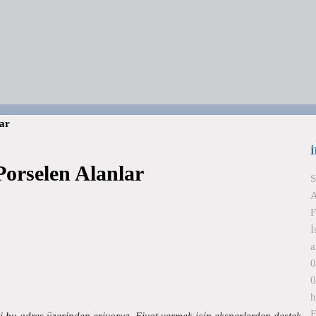
lar
İ
Porselen Alanlar
S
A
F
İ
a
0
0
h
F
izi bu adres üzerinden eriyoruz. Fiyat vermek için eksperlerden destek…