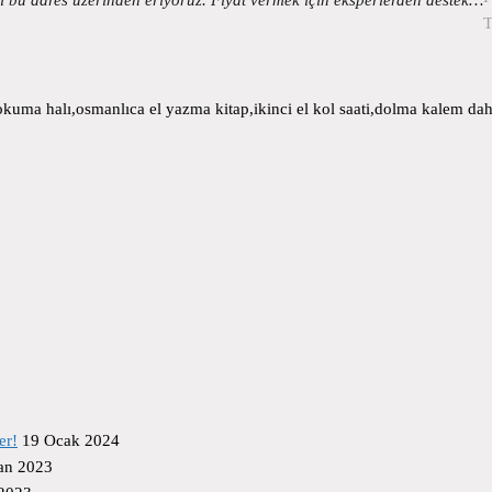
T
uma halı,osmanlıca el yazma kitap,ikinci el kol saati,dolma kalem daha
er!
19 Ocak 2024
an 2023