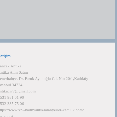
letişim
ancak Antika
ntika Alım Satım
enerbahçe, Dr. Faruk Ayanoğlu Cd. No: 20/1,Kadıköy
stanbul 34724
ntikaci77@gmail.com
531 981 01 90
532 335 75 06
ttps://www.xn--kadkyantikaalanyerler-kec96k.com/
acebook