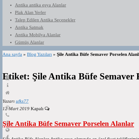
Antika antika eşya Alanlar
Plak Alan Yerler
Talep Edilen Antika Seçenekler
Antika Satmak
Antika Mobilya Alanlar
Gümüş Alanlar
Ana sayfa
»
Blog Yazıları
»
Şile Antika Büfe Semaver Porselen Alan
Etiket:
Şile Antika Büfe Semaver 
Yazarı
ufks77
12 Mart 2019
Kapalı
Şile Antika Büfe Semaver Porselen Alanlar
Şile Antika Büfe Alanlar Antika eşya alımında en özel fiyat tekliflerim