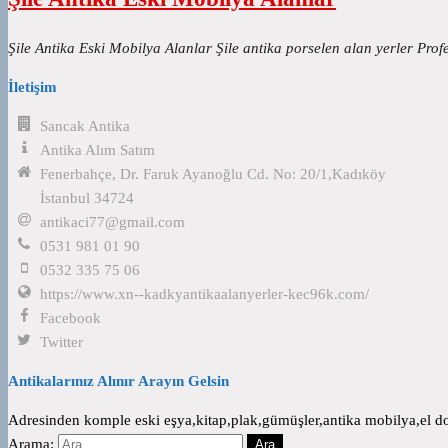
Şile Antika Eski Mobilya Alanlar Şile antika porselen alan yerler Pro
İletişim
Sancak Antika
Antika Alım Satım
Fenerbahçe, Dr. Faruk Ayanoğlu Cd. No: 20/1,Kadıköy
İstanbul 34724
antikaci77@gmail.com
0531 981 01 90
0532 335 75 06
https://www.xn--kadkyantikaalanyerler-kec96k.com/
Facebook
Twitter
Antikalarınız Alınır Arayın Gelsin
Adresinden komple eski eşya,kitap,plak,gümüşler,antika mobilya,el dok
Arama: