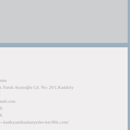
atım
r. Faruk Ayanoğlu Cd. No: 20/1,Kadıköy
4
mail.com
90
06
n--kadkyantikaalanyerler-kec96k.com/