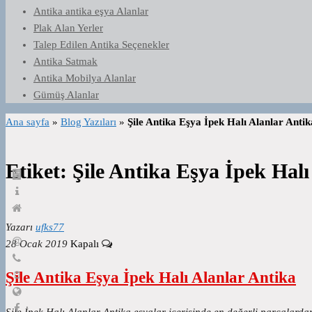
Antika antika eşya Alanlar
Plak Alan Yerler
Talep Edilen Antika Seçenekler
Antika Satmak
Antika Mobilya Alanlar
Gümüş Alanlar
Ana sayfa
»
Blog Yazıları
»
Şile Antika Eşya İpek Halı Alanlar Antik
Etiket:
Şile Antika Eşya İpek Halı
Yazarı
ufks77
28 Ocak 2019
Kapalı
Şile Antika Eşya İpek Halı Alanlar Antika
Şile İpek Halı Alanlar Antika eşyalar içerisinde en değerli parçalardan