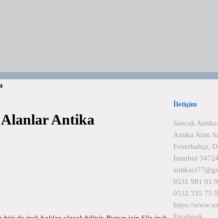
a
İletişim
 Alanlar Antika
Sancak Antika
Antika Alım S
Fenerbahçe, D
İstanbul 3472
antikaci77@g
0531 981 01 
0532 335 75 
https://www.x
Facebook
 biri de ipek halılar olarak bilinir. Bunun için Şile ipek…