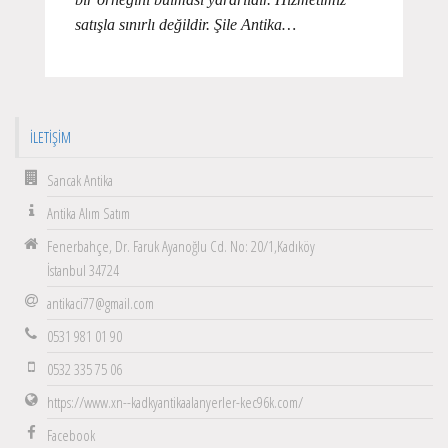
satışla sınırlı değildir. Şile Antika…
İLETIŞIM
Sancak Antika
Antika Alım Satım
Fenerbahçe, Dr. Faruk Ayanoğlu Cd. No: 20/1,Kadıköy
İstanbul 34724
antikaci77@gmail.com
0531 981 01 90
0532 335 75 06
https://www.xn--kadkyantikaalanyerler-kec96k.com/
Facebook