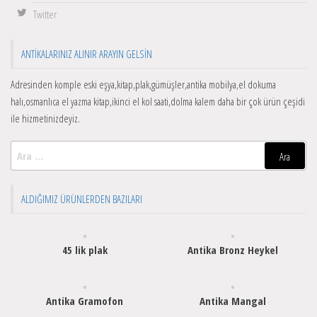
Twitter
ANTIKALARINIZ ALINIR ARAYIN GELSIN
Adresinden komple eski eşya,kitap,plak,gümüşler,antika mobilya,el dokuma
halı,osmanlıca el yazma kitap,ikinci el kol saati,dolma kalem daha bir çok ürün çeşidi
ile hizmetinizdeyiz.
Arama:
ALDIĞIMIZ ÜRÜNLERDEN BAZILARI
45 lik plak
Antika Bronz Heykel
Antika Gramofon
Antika Mangal