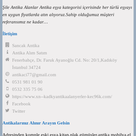
Şile Antika Alanlar Antika eşya kategorisi içerisinde her türlü eşyayı
en uygun fiyatlarda atın alıyoruz.Sahip olduğumuz müşteri
referansımız ne kadar…
İletişim
Sancak Antika
Antika Alım Satım
Fenerbahçe, Dr. Faruk Ayanoğlu Cd. No: 20/1,Kadıköy
İstanbul 34724
antikaci77@gmail.com
0531 981 01 90
0532 335 75 06
https://www.xn--kadkyantikaalanyerler-kec96k.com/
Facebook
Twitter
Antikalarınız Alınır Arayın Gelsin
Adresinden komple eski eşya,kitap,plak,gümüşler,antika mobilya,el