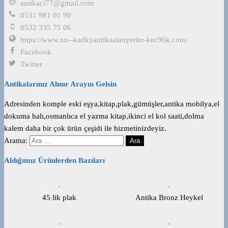
antikaci77@gmail.com
0531 981 01 90
0532 335 75 06
https://www.xn--kadkyantikaalanyerler-kec96k.com/
Facebook
Twitter
Antikalarınız Alınır Arayın Gelsin
Adresinden komple eski eşya,kitap,plak,gümüşler,antika mobilya,el
dokuma halı,osmanlıca el yazma kitap,ikinci el kol saati,dolma
kalem daha bir çok ürün çeşidi ile hizmetinizdeyiz.
Arama:
Aldığımız Ürünlerden Bazıları
45 lik plak
Antika Bronz Heykel