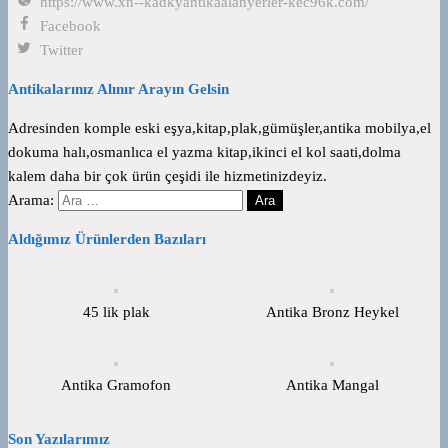
https://www.xn--kadkyantikaalanyerler-kec96k.com/
Facebook
Twitter
Antikalarınız Alınır Arayın Gelsin
Adresinden komple eski eşya,kitap,plak,gümüşler,antika mobilya,el
dokuma halı,osmanlıca el yazma kitap,ikinci el kol saati,dolma
kalem daha bir çok ürün çeşidi ile hizmetinizdeyiz.
Arama:
Aldığımız Ürünlerden Bazıları
45 lik plak
Antika Bronz Heykel
Antika Gramofon
Antika Mangal
Son Yazılarımız