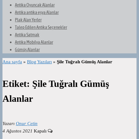
Antika Oyuncak Alanlar
Antika antika eşya Alanlar
Plak Alan Yerler
Talep Edilen Antika Seçenekler
Antika Satmak
Antika Mobilya Alanlar
Gümüş Alanlar
Ana sayfa
»
Blog Yazıları
»
Şile Tuğralı Gümüş Alanlar
Etiket:
Şile Tuğralı Gümüş
Alanlar
Yazarı
Onur Çetin
4 Ağustos 2021
Kapalı