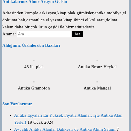
Antikalarınız Alınır Arayın Gelsin
Adresinden komple eski eşya,kitap,plak,gümüşler,antika mobilya,el
dokuma halı,osmanlıca el yazma kitap,ikinci el kol saati,dolma
kalem daha bir çok ürün çeşidi ile hizmetinizdeyiz.
Arama:
Aldığımız Ürünlerden Bazıları
45 lik plak
Antika Bronz Heykel
Antika Gramofon
Antika Mangal
Son Yazılarımız
Antika Eşyaları En Yüksek Fiyatla Alanlar: İşte Antika Alan
Yerler!
19 Ocak 2024
Ayvalık Antika Alanlar Balıkesir de Antika Alımı Satımı
7