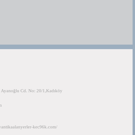
k Ayanoğlu Cd. No: 20/1,Kadıköy
m
yantikaalanyerler-kec96k.com/