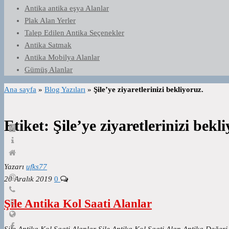
Antika antika eşya Alanlar
Plak Alan Yerler
Talep Edilen Antika Seçenekler
Antika Satmak
Antika Mobilya Alanlar
Gümüş Alanlar
Ana sayfa
»
Blog Yazıları
»
Şile’ye ziyaretlerinizi bekliyoruz.
Etiket:
Şile’ye ziyaretlerinizi bekl
Yazarı
ufks77
20 Aralık 2019
0
Şile Antika Kol Saati Alanlar
Şile Antika Kol Saati Alanlar Şile Antika Kol Saati Alan Antika Değer