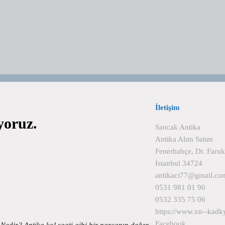
İletişim
iyoruz.
Sancak Antika
Antika Alım Satım
Fenerbahçe, Dr. Faru
İstanbul 34724
antikaci77@gmail.co
0531 981 01 90
0532 335 75 06
https://www.xn--kadk
Facebook
i Nedir? Antika kol saati gibi bir parçanın değer…