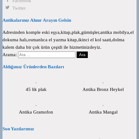
Facebook
Twitter
Antikalarınız Alınır Arayın Gelsin
Adresinden komple eski eşya,kitap,plak,gümüşler,antika mobilya,el
dokuma halı,osmanlıca el yazma kitap,ikinci el kol saati,dolma
kalem daha bir çok ürün çeşidi ile hizmetinizdeyiz.
Arama:
Aldığımız Ürünlerden Bazıları
45 lik plak
Antika Bronz Heykel
Antika Gramofon
Antika Mangal
Son Yazılarımız