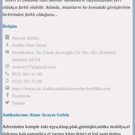
oldukça farklı olabilir. Aslında, insanların bu konudaki görüşlerinin
birbirinden farklı olduğunu…
İletişim
Sancak Antika
Antika Alım Satım
Fenerbahçe, Dr. Faruk Ayanoğlu Cd. No: 20/1,Kadıköy
İstanbul 34724
antikaci77@gmail.com
0531 981 01 90
0532 335 75 06
https://www.xn--kadkyantikaalanyerler-kec96k.com/
Facebook
Twitter
Antikalarınız Alınır Arayın Gelsin
Adresinden komple eski eşya,kitap,plak,gümüşler,antika mobilya,el
dokuma halı,osmanlıca el yazma kitap,ikinci el kol saati,dolma