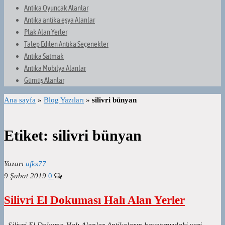
Antika Oyuncak Alanlar
Antika antika eşya Alanlar
Plak Alan Yerler
Talep Edilen Antika Seçenekler
Antika Satmak
Antika Mobilya Alanlar
Gümüş Alanlar
Ana sayfa
»
Blog Yazıları
»
silivri bünyan
Etiket:
silivri bünyan
Yazarı
ufks77
9 Şubat 2019
0
Silivri El Dokuması Halı Alan Yerler
Silivri El Dokuma Halı Alanlar Antikaların hayatımızdaki yeri