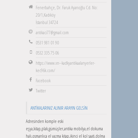
Fenerbahçe, Dr. Faruk Ayanoğlu Cd. No:
20/1,Kadıköy
İstanbul 34724
antikaci77@gmail.com
0531 981 01 90
0532 335 75 06
https://www.xn--kadkyantikaalanyerler-
kec96k.com/
Facebook
Twitter
ANTIKALARINIZ ALINIR ARAYIN GELSIN
Adresinden komple eski
eşya,kitap,plak,gümüşler,antika mobilya,el dokuma
halı,osmanlıca el yazma kitap,ikinci el kol saati,dolma