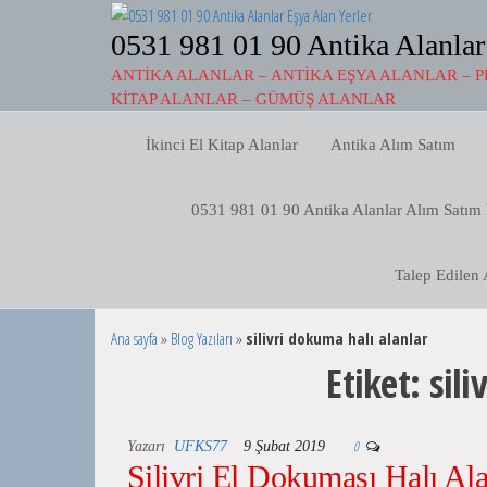
İçeriğe
atla
0531 981 01 90 Antika Alanlar
ANTIKA ALANLAR – ANTIKA EŞYA ALANLAR – P
KITAP ALANLAR – GÜMÜŞ ALANLAR
İkinci El Kitap Alanlar
Antika Alım Satım
0531 981 01 90 Antika Alanlar Alım Satım
Talep Edilen 
Ana sayfa
»
Blog Yazıları
»
silivri dokuma halı alanlar
Etiket:
sili
0
Yazarı
UFKS77
9 Şubat 2019
Silivri El Dokuması Halı Al