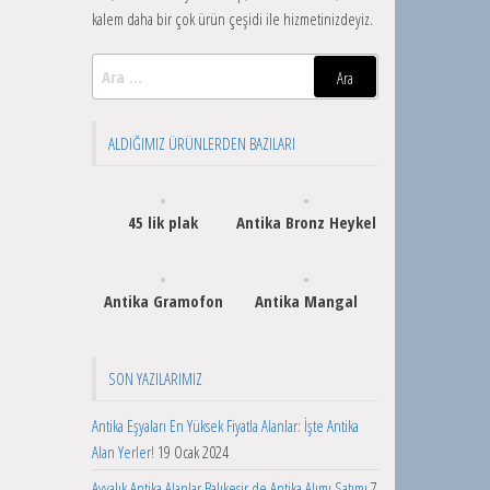
kalem daha bir çok ürün çeşidi ile hizmetinizdeyiz.
Arama:
ALDIĞIMIZ ÜRÜNLERDEN BAZILARI
45 lik plak
Antika Bronz Heykel
Antika Gramofon
Antika Mangal
SON YAZILARIMIZ
Antika Eşyaları En Yüksek Fiyatla Alanlar: İşte Antika
Alan Yerler!
19 Ocak 2024
Ayvalık Antika Alanlar Balıkesir de Antika Alımı Satımı
7