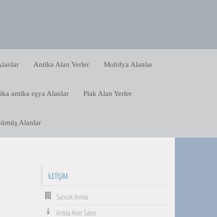
lanlar
Antika Alan Yerler
Mobilya Alanlar
ika antika eşya Alanlar
Plak Alan Yerler
ümüş Alanlar
İLETIŞIM
Sancak Antika
Antika Alım Satım