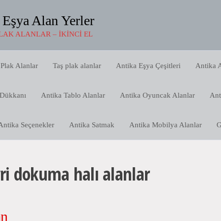
 Eşya Alan Yerler
LAK ALANLAR – İKINCI EL
Plak Alanlar
Taş plak alanlar
Antika Eşya Çeşitleri
Antika A
 Dükkanı
Antika Tablo Alanlar
Antika Oyuncak Alanlar
Ant
Antika Seçenekler
Antika Satmak
Antika Mobilya Alanlar
G
vri dokuma halı alanlar
an