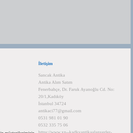
İletişim
Sancak Antika
Antika Alım Satım
Fenerbahçe, Dr. Faruk Ayanoğlu Cd. No:
20/1,Kadıköy
İstanbul 34724
antikaci77@gmail.com
0531 981 01 90
0532 335 75 06
https://www.xn--kadkyantikaalanyerler-
çin müşterilerimizin…