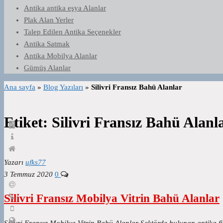
Antika antika eşya Alanlar
Plak Alan Yerler
Talep Edilen Antika Seçenekler
Antika Satmak
Antika Mobilya Alanlar
Gümüş Alanlar
Ana sayfa
»
Blog Yazıları
»
Silivri Fransız Bahü Alanlar
Etiket:
Silivri Fransız Bahü Alanl
Yazarı
ufks77
3 Temmuz 2020
0
Silivri Fransız Mobilya Vitrin Bahü Alanlar
Silivri Fransız Mobilya Vitrin Bahü Alanlar Sektörde bulunan antika fi