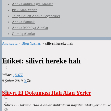
Antika antika eşya Alanlar
Plak Alan Yerler
Talep Edilen Antika Seçenekler
Antika Satmak
Antika Mobilya Alanlar
Gümüş Alanlar
Ana sayfa
»
Blog Yazıları
»
silivri hereke halı
Etiket:
silivri hereke halı
Yazarı
ufks77
9 Şubat 2019
0
Silivri El Dokuması Halı Alan Yerler
Silivri El Dokuma Halı Alanlar Antikaların hayatımızdaki yeri oldukça