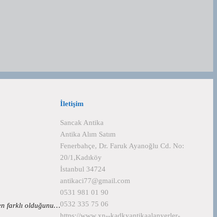
İletişim
Sancak Antika
Antika Alım Satım
Fenerbahçe, Dr. Faruk Ayanoğlu Cd. No:
20/1,Kadıköy
İstanbul 34724
antikaci77@gmail.com
0531 981 01 90
0532 335 75 06
den farklı olduğunu…
https://www.xn--kadkyantikaalanyerler-