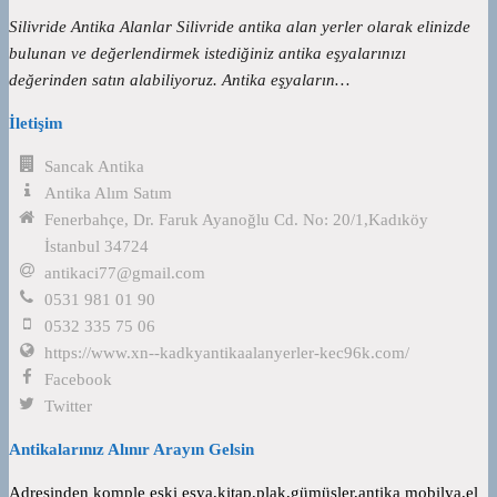
Silivride Antika Alanlar Silivride antika alan yerler olarak elinizde
bulunan ve değerlendirmek istediğiniz antika eşyalarınızı
değerinden satın alabiliyoruz. Antika eşyaların…
İletişim
Sancak Antika
Antika Alım Satım
Fenerbahçe, Dr. Faruk Ayanoğlu Cd. No: 20/1,Kadıköy
İstanbul 34724
antikaci77@gmail.com
0531 981 01 90
0532 335 75 06
https://www.xn--kadkyantikaalanyerler-kec96k.com/
Facebook
Twitter
Antikalarınız Alınır Arayın Gelsin
Adresinden komple eski eşya,kitap,plak,gümüşler,antika mobilya,el