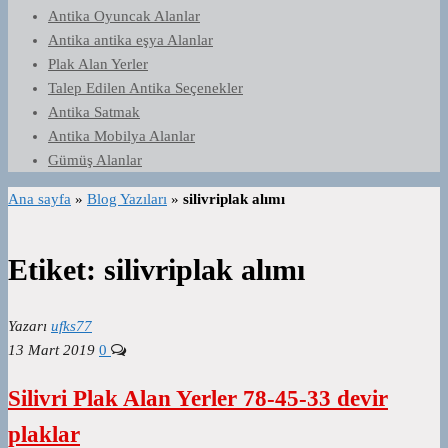
Antika Oyuncak Alanlar
Antika antika eşya Alanlar
Plak Alan Yerler
Talep Edilen Antika Seçenekler
Antika Satmak
Antika Mobilya Alanlar
Gümüş Alanlar
Ana sayfa
»
Blog Yazıları
»
silivriplak alımı
Etiket:
silivriplak alımı
Yazarı
ufks77
13 Mart 2019
0
Silivri Plak Alan Yerler 78-45-33 devir
plaklar