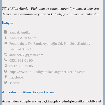
Silivri Plak Alanlar Plak alım ve satımı yapan firmamız, işinde son
derece titiz davranan ve yalnızca kaliteli, çalışabilir durumda olan…
İletişim
Sancak Antika
Antika Alım Satım
Fenerbahçe, Dr. Faruk Ayanoğlu Cd. No: 20/1,Kadıköy
İstanbul 34724
antikaci77@gmail.com
0531 981 01 90
0532 335 75 06
https://www.xn--kadkyantikaalanyerler-kec96k.com/
Facebook
Twitter
Antikalarınız Alınır Arayın Gelsin
Adresinden komple eski eşya,kitap,plak,gümüşler,antika mobilya,el