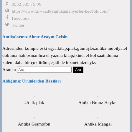
0532 335 75 06
https://www.xn--kadkyantikaalanyerler-kec96k.com/
Facebook
Twitter
Antikalarınız Alınır Arayın Gelsin
Adresinden komple eski eşya,kitap,plak,gümüşler,antika mobilya,el
dokuma halı,osmanlıca el yazma kitap,ikinci el kol saati,dolma
kalem daha bir çok ürün çeşidi ile hizmetinizdeyiz.
Arama:
Aldığımız Ürünlerden Bazıları
45 lik plak
Antika Bronz Heykel
Antika Gramofon
Antika Mangal