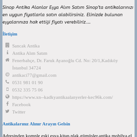
Sinop Antika Alanlar Eşya Alım Satım Sinop’ta antikalarınızı
en uygun fiyatlarla satın alabilirsiniz. Elinizde bulunan
eşyalarınıza hak ettiği fiyatı verebiliriz.…
İletişim
Sancak Antika
Antika Alım Satım
Fenerbahçe, Dr. Faruk Ayanoğlu Cd. No: 20/1,Kadıköy
İstanbul 34724
antikaci77@gmail.com
0531 981 01 90
0532 335 75 06
https://www.xn--kadkyantikaalanyerler-kec96k.com/
Facebook
Twitter
Antikalarınız Alınır Arayın Gelsin
Adresinden komple eski eşya,kitap,plak,gümüşler,antika mobilya,el