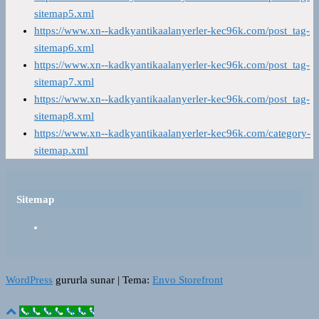
sitemap5.xml
https://www.xn--kadkyantikaalanyerler-kec96k.com/post_tag-
sitemap6.xml
https://www.xn--kadkyantikaalanyerler-kec96k.com/post_tag-
sitemap7.xml
https://www.xn--kadkyantikaalanyerler-kec96k.com/post_tag-
sitemap8.xml
https://www.xn--kadkyantikaalanyerler-kec96k.com/category-
sitemap.xml
Sitemap
WordPress
gururla sunar
|
Tema:
Envo Storefront
Call Now Button