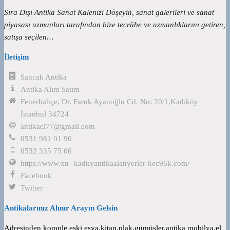
Sıra Dışı Antika Sanat Kalenizi Döşeyin, sanat galerileri ve sanat
piyasası uzmanları tarafından bize tecrübe ve uzmanlıklarını getiren,
satışa seçilen…
İletişim
Sancak Antika
Antika Alım Satım
Fenerbahçe, Dr. Faruk Ayanoğlu Cd. No: 20/1,Kadıköy
İstanbul 34724
antikaci77@gmail.com
0531 981 01 90
0532 335 75 06
https://www.xn--kadkyantikaalanyerler-kec96k.com/
Facebook
Twitter
Antikalarınız Alınır Arayın Gelsin
Adresinden komple eski eşya,kitap,plak,gümüşler,antika mobilya,el