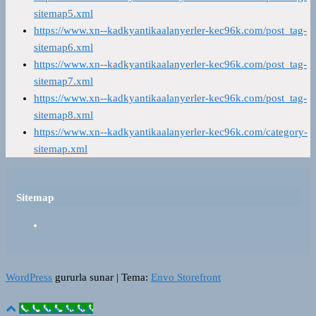
sitemap5.xml
https://www.xn--kadkyantikaalanyerler-kec96k.com/post_tag-
sitemap6.xml
https://www.xn--kadkyantikaalanyerler-kec96k.com/post_tag-
sitemap7.xml
https://www.xn--kadkyantikaalanyerler-kec96k.com/post_tag-
sitemap8.xml
https://www.xn--kadkyantikaalanyerler-kec96k.com/category-
sitemap.xml
Sitemap
WordPress
gururla sunar
|
Tema:
Envo Storefront
Call Now Button