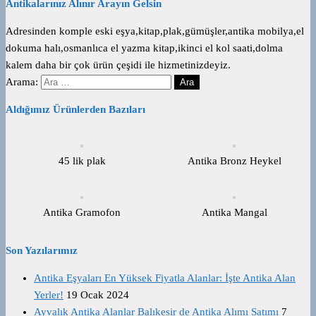
Antikalarınız Alınır Arayın Gelsin
Adresinden komple eski eşya,kitap,plak,gümüşler,antika mobilya,el
dokuma halı,osmanlıca el yazma kitap,ikinci el kol saati,dolma
kalem daha bir çok ürün çeşidi ile hizmetinizdeyiz.
Arama:
Aldığımız Ürünlerden Bazıları
45 lik plak
Antika Bronz Heykel
Antika Gramofon
Antika Mangal
Son Yazılarımız
Antika Eşyaları En Yüksek Fiyatla Alanlar: İşte Antika Alan
Yerler!
19 Ocak 2024
Ayvalık Antika Alanlar Balıkesir de Antika Alımı Satımı
7