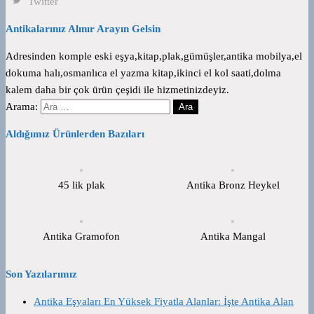
Twitter
Antikalarınız Alınır Arayın Gelsin
Adresinden komple eski eşya,kitap,plak,gümüşler,antika mobilya,el
dokuma halı,osmanlıca el yazma kitap,ikinci el kol saati,dolma
kalem daha bir çok ürün çeşidi ile hizmetinizdeyiz.
Arama:
Aldığımız Ürünlerden Bazıları
45 lik plak
Antika Bronz Heykel
Antika Gramofon
Antika Mangal
Son Yazılarımız
Antika Eşyaları En Yüksek Fiyatla Alanlar: İşte Antika Alan