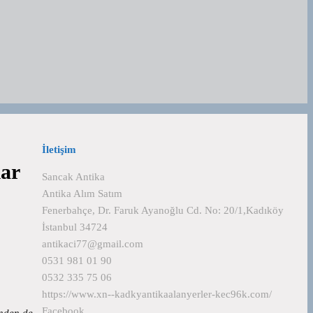
İletişim
lar
Sancak Antika
Antika Alım Satım
Fenerbahçe, Dr. Faruk Ayanoğlu Cd. No: 20/1,Kadıköy
İstanbul 34724
antikaci77@gmail.com
0531 981 01 90
0532 335 75 06
https://www.xn--kadkyantikaalanyerler-kec96k.com/
Facebook
rinden de…