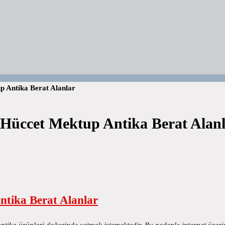
p Antika Berat Alanlar
 Hüccet Mektup Antika Berat Alan
ntika Berat Alanlar
antika ürünleri değerinde satmak istemektedir. Bu nedenle internet üze