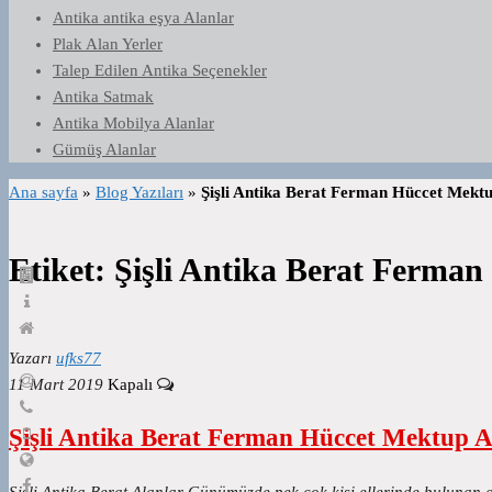
Antika antika eşya Alanlar
Plak Alan Yerler
Talep Edilen Antika Seçenekler
Antika Satmak
Antika Mobilya Alanlar
Gümüş Alanlar
Ana sayfa
»
Blog Yazıları
»
Şişli Antika Berat Ferman Hüccet Mektu
Etiket:
Şişli Antika Berat Ferman
Yazarı
ufks77
11 Mart 2019
Kapalı
Şişli Antika Berat Ferman Hüccet Mektup A
Şişli Antika Berat Alanlar Günümüzde pek çok kişi ellerinde bulunan 