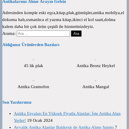
Antikalarınız Alınır Arayın Gelsin
Adresinden komple eski eşya,kitap,plak,gümüşler,antika mobilya,el
dokuma halı,osmanlıca el yazma kitap,ikinci el kol saati,dolma
kalem daha bir çok ürün çeşidi ile hizmetinizdeyiz.
Arama:
Aldığımız Ürünlerden Bazıları
45 lik plak
Antika Bronz Heykel
Antika Gramofon
Antika Mangal
Son Yazılarımız
Antika Eşyaları En Yüksek Fiyatla Alanlar: İşte Antika Alan
Yerler!
19 Ocak 2024
Ayvalık Antika Alanlar Balıkesir de Antika Alımı Satımı
7