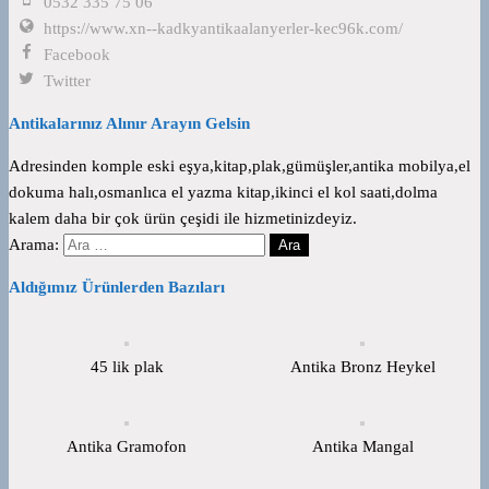
0532 335 75 06
https://www.xn--kadkyantikaalanyerler-kec96k.com/
Facebook
Twitter
Antikalarınız Alınır Arayın Gelsin
Adresinden komple eski eşya,kitap,plak,gümüşler,antika mobilya,el
dokuma halı,osmanlıca el yazma kitap,ikinci el kol saati,dolma
kalem daha bir çok ürün çeşidi ile hizmetinizdeyiz.
Arama:
Aldığımız Ürünlerden Bazıları
45 lik plak
Antika Bronz Heykel
Antika Gramofon
Antika Mangal