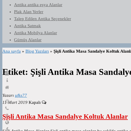
Antika antika eşya Alanlar
Plak Alan Yerler
Talep Edilen Antika Seçenekler
Antika Satmak
Antika Mobilya Alanlar
Gümüş Alanlar
Ana sayfa
»
Blog Yazıları
»
Şişli Antika Masa Sandalye Koltuk Alanl
Etiket:
Şişli Antika Masa Sandaly
Yazarı
ufks77
11 Mart 2019
Kapalı
Şişli Antika Masa Sandalye Koltuk Alanlar
Şişli Antika Masa Alanlar Şişli antika masa alanlar bu şekilde antika 