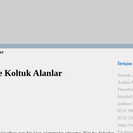
ar
İletişim
e Koltuk Alanlar
Sancak 
Antika 
Fenerba
İstanbu
antikac
0531 98
0532 33
https:/
Facebo
görsellere ayrı bir özen gösterenler olmuştur. Tüm bu değerler…