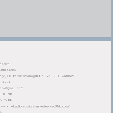
Antika
Alım Satım
hçe, Dr. Faruk Ayanoğlu Cd. No: 20/1,Kadıköy
l 34724
i77@gmail.com
1 01 90
5 75 06
/www.xn--kadkyantikaalanyerler-kec96k.com/
ok