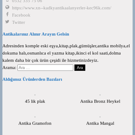
0532 335 75 06
https://www.xn--kadkyantikaalanyerler-kec96k.com/
Facebook
Twitter
Antikalarınız Alınır Arayın Gelsin
Adresinden komple eski eşya,kitap,plak,gümüşler,antika mobilya,el
dokuma halı,osmanlıca el yazma kitap,ikinci el kol saati,dolma
kalem daha bir çok ürün çeşidi ile hizmetinizdeyiz.
Arama:
Aldığımız Ürünlerden Bazıları
45 lik plak
Antika Bronz Heykel
Antika Gramofon
Antika Mangal