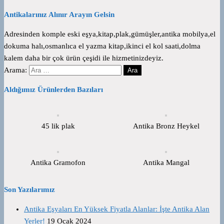
Antikalarınız Alınır Arayın Gelsin
Adresinden komple eski eşya,kitap,plak,gümüşler,antika mobilya,el
dokuma halı,osmanlıca el yazma kitap,ikinci el kol saati,dolma
kalem daha bir çok ürün çeşidi ile hizmetinizdeyiz.
Arama:
Aldığımız Ürünlerden Bazıları
45 lik plak
Antika Bronz Heykel
Antika Gramofon
Antika Mangal
Son Yazılarımız
Antika Eşyaları En Yüksek Fiyatla Alanlar: İşte Antika Alan
Yerler!
19 Ocak 2024