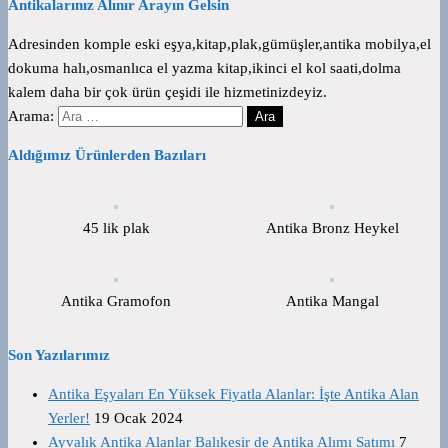
Antikalarınız Alınır Arayın Gelsin
Adresinden komple eski eşya,kitap,plak,gümüşler,antika mobilya,el
dokuma halı,osmanlıca el yazma kitap,ikinci el kol saati,dolma
kalem daha bir çok ürün çeşidi ile hizmetinizdeyiz.
Arama:
Aldığımız Ürünlerden Bazıları
45 lik plak
Antika Bronz Heykel
Antika Gramofon
Antika Mangal
Son Yazılarımız
Antika Eşyaları En Yüksek Fiyatla Alanlar: İşte Antika Alan
Yerler!
19 Ocak 2024
Ayvalık Antika Alanlar Balıkesir de Antika Alımı Satımı
7