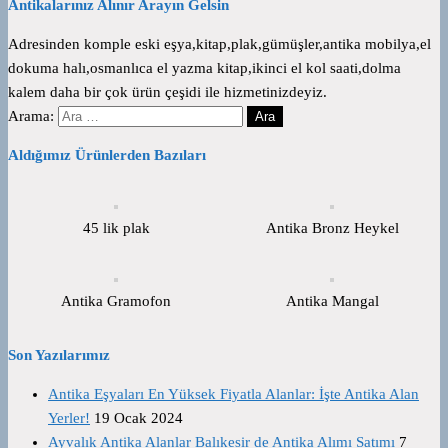
Antikalarınız Alınır Arayın Gelsin
Adresinden komple eski eşya,kitap,plak,gümüşler,antika mobilya,el
dokuma halı,osmanlıca el yazma kitap,ikinci el kol saati,dolma
kalem daha bir çok ürün çeşidi ile hizmetinizdeyiz.
Arama:
Aldığımız Ürünlerden Bazıları
45 lik plak
Antika Bronz Heykel
Antika Gramofon
Antika Mangal
Son Yazılarımız
Antika Eşyaları En Yüksek Fiyatla Alanlar: İşte Antika Alan
Yerler!
19 Ocak 2024
Ayvalık Antika Alanlar Balıkesir de Antika Alımı Satımı
7