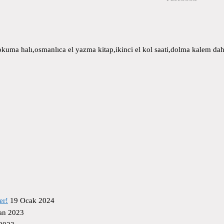
uma halı,osmanlıca el yazma kitap,ikinci el kol saati,dolma kalem daha
er!
19 Ocak 2024
an 2023