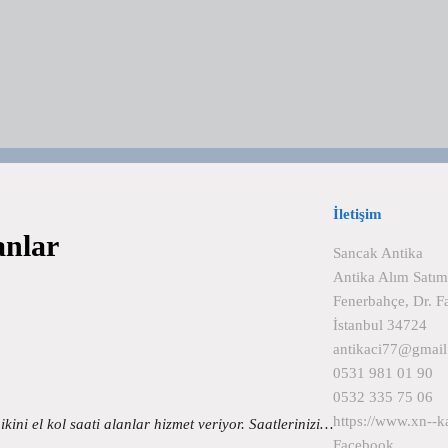
İletişim
anlar
Sancak Antika
Antika Alım Satım
Fenerbahçe, Dr. 
İstanbul 34724
antikaci77@gmai
0531 981 01 90
0532 335 75 06
https://www.xn--k
 ikini el kol saati alanlar hizmet veriyor. Saatlerinizi…
Facebook