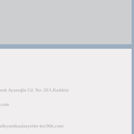
Faruk Ayanoğlu Cd. No: 20/1,Kadıköy
l.com
adkyantikaalanyerler-kec96k.com/