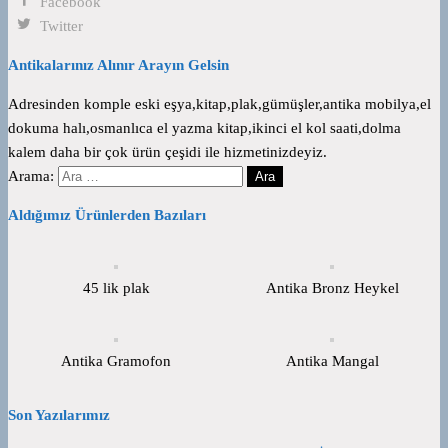
Facebook
Twitter
Antikalarınız Alınır Arayın Gelsin
Adresinden komple eski eşya,kitap,plak,gümüşler,antika mobilya,el
dokuma halı,osmanlıca el yazma kitap,ikinci el kol saati,dolma
kalem daha bir çok ürün çeşidi ile hizmetinizdeyiz.
Arama:
Aldığımız Ürünlerden Bazıları
45 lik plak
Antika Bronz Heykel
Antika Gramofon
Antika Mangal
Son Yazılarımız