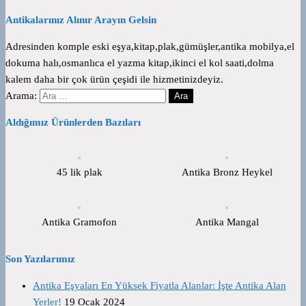
Antikalarınız Alınır Arayın Gelsin
Adresinden komple eski eşya,kitap,plak,gümüşler,antika mobilya,el
dokuma halı,osmanlıca el yazma kitap,ikinci el kol saati,dolma
kalem daha bir çok ürün çeşidi ile hizmetinizdeyiz.
Arama:
Aldığımız Ürünlerden Bazıları
45 lik plak
Antika Bronz Heykel
Antika Gramofon
Antika Mangal
Son Yazılarımız
Antika Eşyaları En Yüksek Fiyatla Alanlar: İşte Antika Alan
Yerler!
19 Ocak 2024