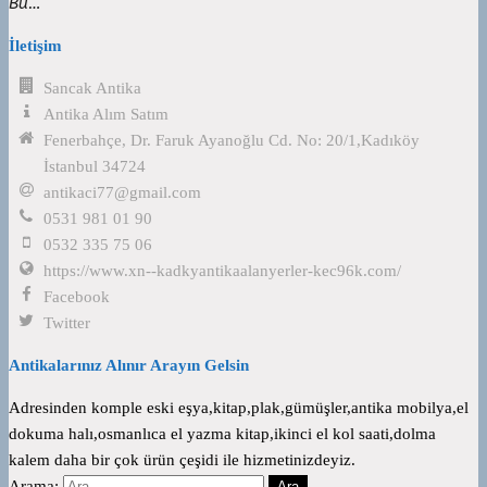
Bu…
İletişim
Sancak Antika
Antika Alım Satım
Fenerbahçe, Dr. Faruk Ayanoğlu Cd. No: 20/1,Kadıköy
İstanbul 34724
antikaci77@gmail.com
0531 981 01 90
0532 335 75 06
https://www.xn--kadkyantikaalanyerler-kec96k.com/
Facebook
Twitter
Antikalarınız Alınır Arayın Gelsin
Adresinden komple eski eşya,kitap,plak,gümüşler,antika mobilya,el
dokuma halı,osmanlıca el yazma kitap,ikinci el kol saati,dolma
kalem daha bir çok ürün çeşidi ile hizmetinizdeyiz.
Arama: